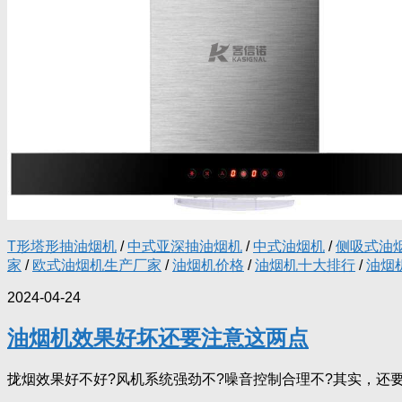
T形塔形抽油烟机
/
中式亚深抽油烟机
/
中式油烟机
/
侧吸式油
家
/
欧式油烟机生产厂家
/
油烟机价格
/
油烟机十大排行
/
油烟
2024-04-24
油烟机效果好坏还要注意这两点
拢烟效果好不好?风机系统强劲不?噪音控制合理不?其实，还