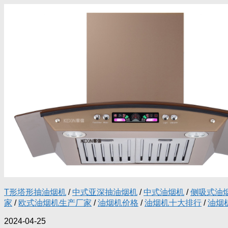
T形塔形抽油烟机
/
中式亚深抽油烟机
/
中式油烟机
/
侧吸式油
家
/
欧式油烟机生产厂家
/
油烟机价格
/
油烟机十大排行
/
油烟
2024-04-25